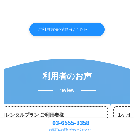
ご利用方法の詳細はこちら
利用者のお声
review
1ヶ月レンタルプラン ご利用者様
03-6555-8358
LINEでのやり取りができ便利でした
お気軽にお問い合わせください