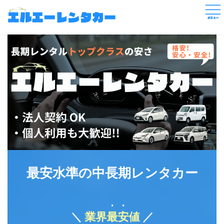
コ
ナ
ン
ビ
テ
ゲ
ン
ー
ツ
シ
へ
ョ
ス
ン
キ
に
ッ
移
プ
動
最安水準の中長期レンタカー
・・
＼
業界
最安
値
／