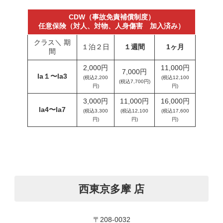
CDW（事故免責補償制度）
任意保険（対人、対物、人身傷害 加入済み）
クラス＼ 期
１泊２日
１週間
1ヶ月
間
2,000円
11,000円
7,000円
la１〜la3
(税込2,200
(税込12,100
(税込7,700円)
円)
円)
3,000円
11,000円
16,000円
la4〜la7
(税込3,300
(税込12,100
(税込17,600
円)
円)
円)
西東京多摩 店
〒208-0032