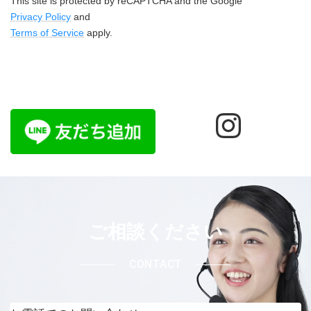
This site is protected by reCAPTCHA and the Google
Privacy Policy
and
Terms of Service
apply.
Instag
ご相談ください
CONTACT