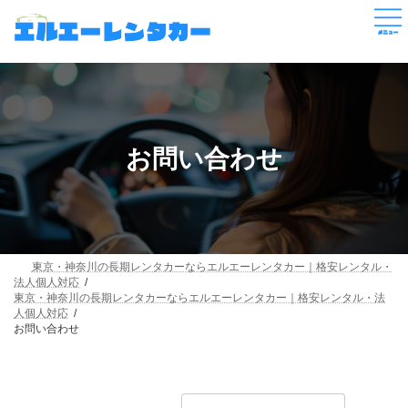
コ
ナ
ン
ビ
テ
ゲ
ン
ー
ツ
シ
へ
ョ
ス
ン
キ
に
ッ
移
お問い合わせ
プ
動
東京・神奈川の長期レンタカーならエルエーレンタカー｜格安レンタル・
法人個人対応
東京・神奈川の長期レンタカーならエルエーレンタカー｜格安レンタル・法
人個人対応
お問い合わせ